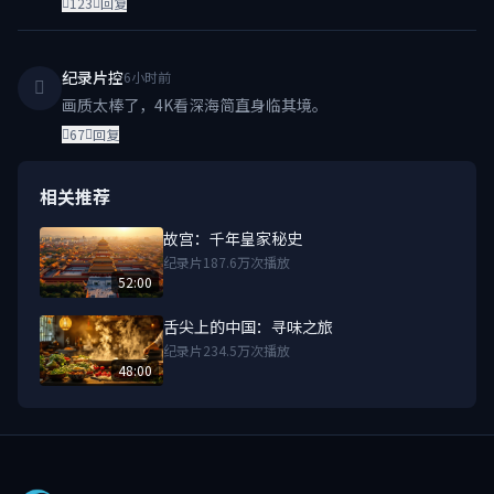
123
回复
纪录片控
6小时前
画质太棒了，4K看深海简直身临其境。
67
回复
相关推荐
故宫：千年皇家秘史
纪录片
187.6万次播放
52:00
舌尖上的中国：寻味之旅
纪录片
234.5万次播放
48:00